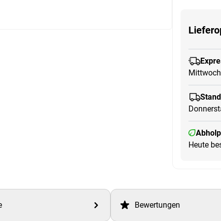
Liefero
Expre
Mittwoch
Stand
Donnerst
Abholp
Heute bes
e
Bewertungen