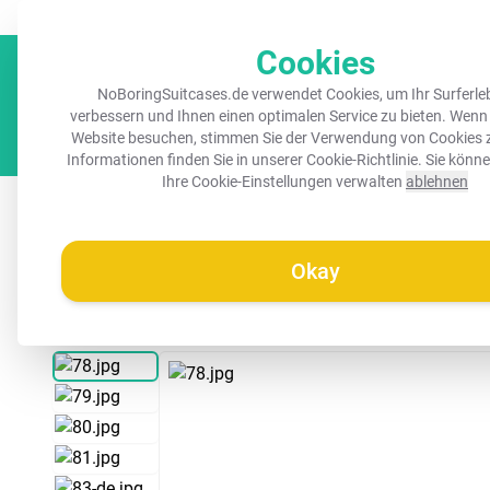
Immer ein erkennbarer Koffer
Kostenloser Versand ab 45 €
Cookies
NoBoringSuitcases.de verwendet Cookies, um Ihr Surferle
verbessern und Ihnen einen optimalen Service zu bieten. Wenn
Website besuchen, stimmen Sie der Verwendung von Cookies z
Informationen finden Sie in unserer
Cookie-Richtlinie
. Sie könn
Ihre Cookie-Einstellungen verwalten
ablehnen
Koffer
Kinderkoffer
Handgepäck Koffer
Mitte
Okay
/
Noboringsuitcases.de
Koffer mit Name - Schwarz mit weißen