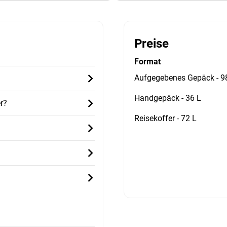
Preise
Format
Aufgegebenes Gepäck - 9
Handgepäck - 36 L
r?
Reisekoffer - 72 L