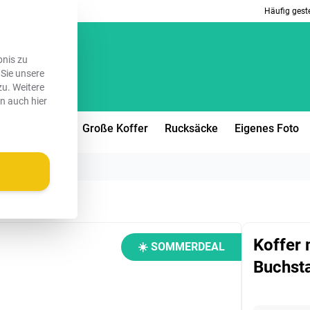
Häufig geste
bnis zu
 Sie unsere
u. Weitere
en auch hier
lgroße Koffer
Große Koffer
Rucksäcke
Eigenes Foto
 Buchstaben
Koffer 
☀️ SOMMERDEAL
Buchst